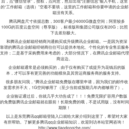
后，点“微信登录”，授权，点同意，然后出现“注册信息”输入手机，这里
的“工作邮箱（选填）”空着不要填，这里的工作邮箱和你要申请的企业邮
箱没有关系。
腾讯网盘尺寸依据总数，300客户最少6000G微盘空间；阿里较多
100G的百度云盘空间（尊享版），标准版和集团公司版仅有20G；比照
下去差别极大。
和腾讯企业邮箱经销商沟通购买或升级腾讯企业邮箱。一是因为资深
靠谱的腾讯企业邮箱经销商往往可以提供本地化、个性化的专业售后服务
支持；二是基于采购费用来考虑的，大部分情况下，在腾讯企业邮箱代理
商这边。
企业邮箱通常是必须购买的，由于仅有购买了或提升为花钱后的版
本，才可以享有更完善的功能模块及其营运商服务商的服务支持。
很多朋友问我，“腾讯企业邮箱免费版在哪里申请，因为我们的邮件收
发需求并不大，1G空间够用了（至少当前或预期几年内都够用了）。
企业验证通过后，你就几乎大功告成了！！！免费无限扩容用户数版
的免费版腾讯企业邮箱就在眼前！长期免费的哦，不是试用版，没有时间
期限！
以上是东莞腾讯qq邮箱登陆入口就给大家介绍到这里了，希望对大家
有所帮助。了解更多腾讯qq企业邮箱知识，欢迎到访本站官网咨询！
http://www.tiaodongzhe.com/